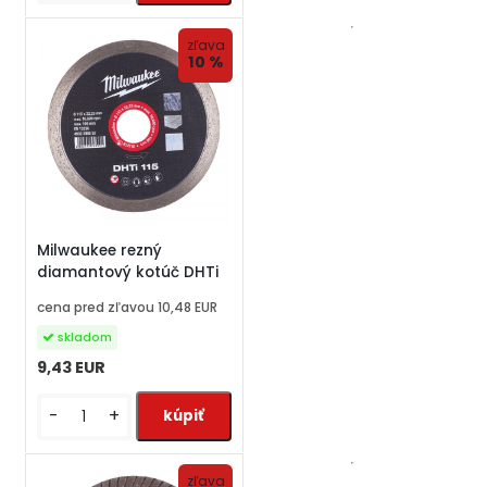
zľava
10 %
Milwaukee rezný
diamantový kotúč DHTi
cena pred zľavou
10,48 EUR
skladom
9,43 EUR
-
+
zľava