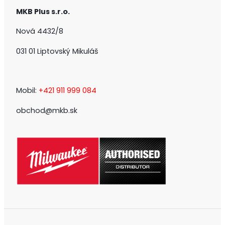
MKB Plus s.r.o.
Nová 4432/8
031 01 Liptovský Mikuláš
Mobil:
+421 911 999 084
obchod@mkb.sk