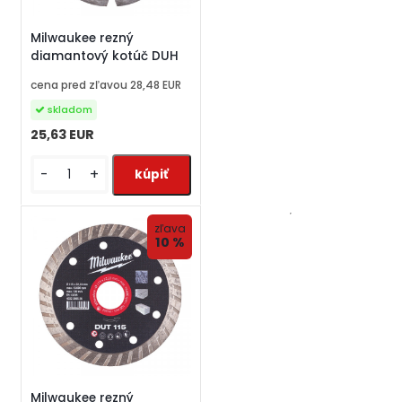
Milwaukee rezný
diamantový kotúč DUH
cena pred zľavou
28,48 EUR
skladom
25,63 EUR
-
+
zľava
10 %
Milwaukee rezný