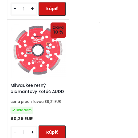
-
+
zľava
10 %
Milwaukee rezný
diamantový kotúč AUDD
cena pred zľavou
89,21 EUR
skladom
80,29 EUR
-
+