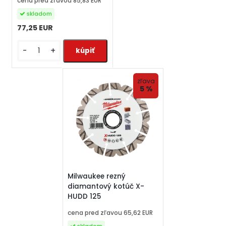
cena pred zľavou
85,83 EUR
skladom
77,25 EUR
-
+
zľava
5 %
Milwaukee rezný
diamantový kotúč X-
HUDD 125
cena pred zľavou
65,62 EUR