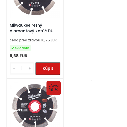
Milwaukee rezný
diamantový kotúč DU
cena pred zľavou
10,75 EUR
skladom
9,68 EUR
-
+
zľava
10 %