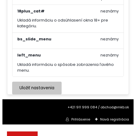
18plus_cat#
neznámy
Ukladá informáciu o odsúhlasení okna 18+ pre
kategóriu.
bs_slide_menu
neznámy
left_menu
neznámy
Ukladá informáciu o spôsobe zobrazenia ľavého
menu.
Uložiť nastavenia
+421 911 999 084 / obchod@mkb.sk
Prihlásenie
Nová registrácia