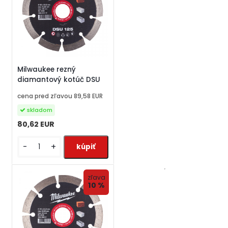
Milwaukee rezný
diamantový kotúč DSU
cena pred zľavou
89,58 EUR
skladom
80,62 EUR
-
+
zľava
10 %