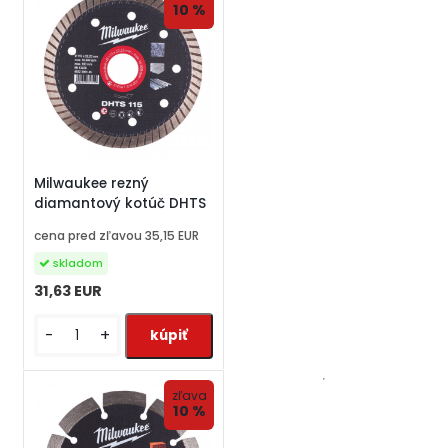
10 %
Milwaukee rezný
diamantový kotúč DHTS
cena pred zľavou
35,15 EUR
skladom
31,63 EUR
-
+
zľava
10 %