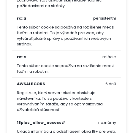
Zachováva stav užívateľskej relácie naprieč
požiadavkami na stránky.
rc::a
persistentní
Tento súbor cookie sa používa na rozlíšenie medzi
ľuďmi a robotmi. To je výhodné pre web, aby
vytvárať platné správy o používaní ich webových
stránok.
rc::c
relácie
Tento súbor cookie sa používa na rozlíšenie medzi
ľuďmi a robotmi.
AWSALBCORS
6 dnů
Registruje, ktorý server-cluster obsluhuje
návštevníka. To sa používa v kontexte s
vyrovnávaním záťaže, aby sa optimalizovala
užívateľská skúsenosť.
18plus_allow_access#
neznámy
Ukladá informáciu o odsúhlasení okna 18+ pre web.