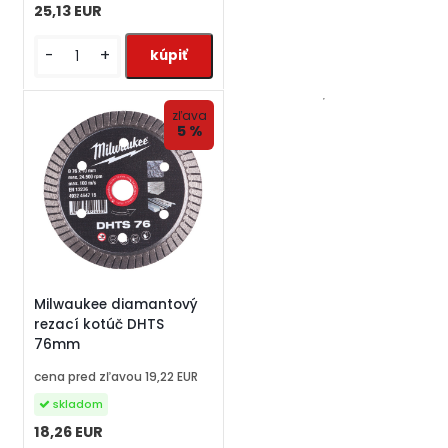
25,13 EUR
-
+
zľava
5 %
Milwaukee diamantový
rezací kotúč DHTS
76mm
cena pred zľavou
19,22 EUR
skladom
18,26 EUR