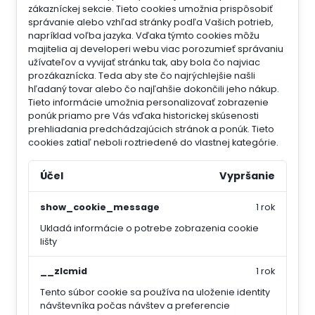
zákazníckej sekcie.
Tieto cookies umožnia prispôsobiť
správanie alebo vzhľad stránky podľa Vašich potrieb,
napríklad voľba jazyka.
Vďaka týmto cookies môžu
majitelia aj developeri webu viac porozumieť správaniu
užívateľov a vyvijať stránku tak, aby bola čo najviac
prozákaznícka. Teda aby ste čo najrýchlejšie našli
hľadaný tovar alebo čo najľahšie dokončili jeho nákup.
Tieto informácie umožnia personalizovať zobrazenie
ponúk priamo pre Vás vďaka historickej skúsenosti
prehliadania predchádzajúcich stránok a ponúk.
Tieto
cookies zatiaľ neboli roztriedené do vlastnej kategórie.
Účel
Vypršanie
show_cookie_message
1 rok
Ukladá informácie o potrebe zobrazenia cookie
lišty
__zlcmid
1 rok
Tento súbor cookie sa používa na uloženie identity
návštevníka počas návštev a preferencie