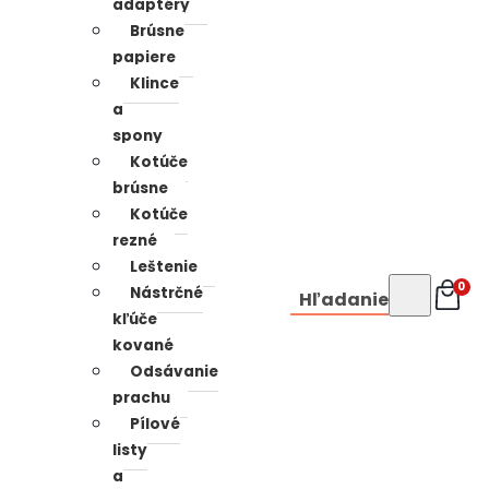
adaptéry
Brúsne
papiere
Klince
a
spony
Kotúče
brúsne
Kotúče
rezné
Leštenie
0
Nástrčné
Hľadanie
kľúče
kované
Odsávanie
prachu
Pílové
listy
a