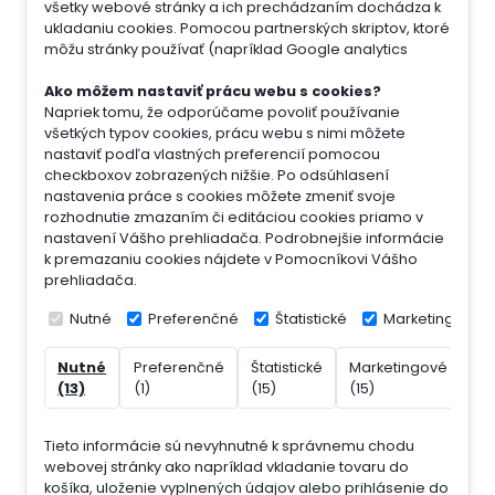
všetky webové stránky a ich prechádzaním dochádza k
ukladaniu cookies. Pomocou partnerských skriptov, ktoré
môžu stránky používať (napríklad Google analytics
Ako môžem nastaviť prácu webu s cookies?
Napriek tomu, že odporúčame povoliť používanie
všetkých typov cookies, prácu webu s nimi môžete
nastaviť podľa vlastných preferencií pomocou
checkboxov zobrazených nižšie. Po odsúhlasení
nastavenia práce s cookies môžete zmeniť svoje
rozhodnutie zmazaním či editáciou cookies priamo v
nastavení Vášho prehliadača. Podrobnejšie informácie
k premazaniu cookies nájdete v Pomocníkovi Vášho
prehliadača.
Nutné
Preferenčné
Štatistické
Marketingové
Nutné
Preferenčné
Štatistické
Marketingové
Ne
(13)
(1)
(15)
(15)
(7)
Tieto informácie sú nevyhnutné k správnemu chodu
webovej stránky ako napríklad vkladanie tovaru do
košíka, uloženie vyplnených údajov alebo prihlásenie do