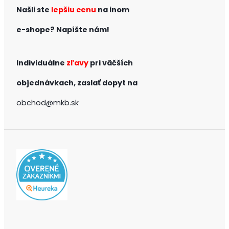
Našli ste
lepšiu cenu
na inom
e-shope?
Napíšte nám!
Individuálne
zľavy
pri väčších
objednávkach,
zaslať dopyt na
obchod@mkb.sk