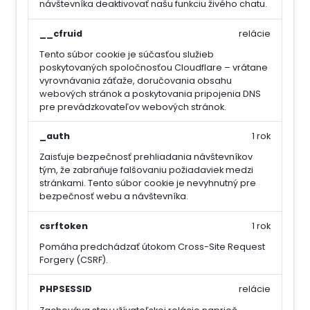
návštevníka deaktivovať našu funkciu živého chatu.
__cfruid
relácie
Tento súbor cookie je súčasťou služieb
poskytovaných spoločnosťou Cloudflare – vrátane
vyrovnávania záťaže, doručovania obsahu
webových stránok a poskytovania pripojenia DNS
pre prevádzkovateľov webových stránok.
_auth
1 rok
Zaisťuje bezpečnosť prehliadania návštevníkov
tým, že zabraňuje falšovaniu požiadaviek medzi
stránkami. Tento súbor cookie je nevyhnutný pre
bezpečnosť webu a návštevníka.
csrftoken
1 rok
Pomáha predchádzať útokom Cross-Site Request
Forgery (CSRF).
PHPSESSID
relácie