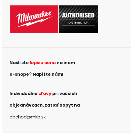
Našli ste
lepšiu cenu
na inom
e-shope?
Napíšte nám!
Individuálne
zľavy
pri väčších
objednávkach,
zaslať dopyt na
obchod@mkb.sk