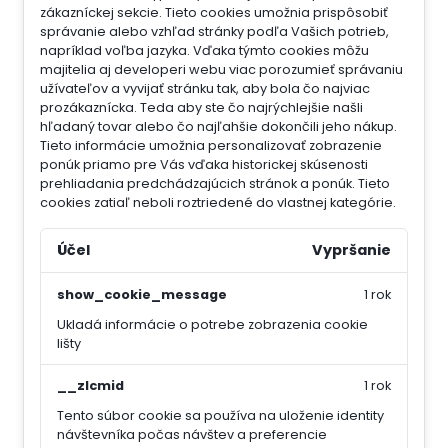
zákazníckej sekcie.
Tieto cookies umožnia prispôsobiť
správanie alebo vzhľad stránky podľa Vašich potrieb,
napríklad voľba jazyka.
Vďaka týmto cookies môžu
majitelia aj developeri webu viac porozumieť správaniu
užívateľov a vyvijať stránku tak, aby bola čo najviac
prozákaznícka. Teda aby ste čo najrýchlejšie našli
hľadaný tovar alebo čo najľahšie dokončili jeho nákup.
Tieto informácie umožnia personalizovať zobrazenie
ponúk priamo pre Vás vďaka historickej skúsenosti
prehliadania predchádzajúcich stránok a ponúk.
Tieto
cookies zatiaľ neboli roztriedené do vlastnej kategórie.
Účel
Vypršanie
show_cookie_message
1 rok
Ukladá informácie o potrebe zobrazenia cookie
lišty
__zlcmid
1 rok
Tento súbor cookie sa používa na uloženie identity
návštevníka počas návštev a preferencie