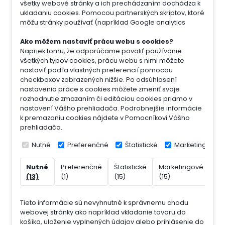
všetky webové stránky a ich prechádzaním dochádza k
ukladaniu cookies. Pomocou partnerských skriptov, ktoré
môžu stránky používať (napríklad Google analytics
Ako môžem nastaviť prácu webu s cookies?
Napriek tomu, že odporúčame povoliť používanie
všetkých typov cookies, prácu webu s nimi môžete
nastaviť podľa vlastných preferencií pomocou
checkboxov zobrazených nižšie. Po odsúhlasení
nastavenia práce s cookies môžete zmeniť svoje
rozhodnutie zmazaním či editáciou cookies priamo v
nastavení Vášho prehliadača. Podrobnejšie informácie
k premazaniu cookies nájdete v Pomocníkovi Vášho
prehliadača.
Nutné
Preferenčné
Štatistické
Marketingové
Nutné
Preferenčné
Štatistické
Marketingové
Ne
(13)
(1)
(15)
(15)
(7)
Tieto informácie sú nevyhnutné k správnemu chodu
webovej stránky ako napríklad vkladanie tovaru do
košíka, uloženie vyplnených údajov alebo prihlásenie do