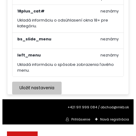
18plus_cat#
neznámy
Ukladá informáciu o odsúhlasení okna 18+ pre
kategóriu.
bs_slide_menu
neznámy
left_menu
neznámy
Ukladá informáciu o spôsobe zobrazenia ľavého
menu.
Uložiť nastavenia
+421 911 999 084 / obchod@mkb.sk
Prihlásenie
Nová registrácia