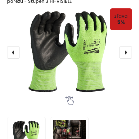
porezu - Stupeň 3 HI-VISIBLE
zľava
5%