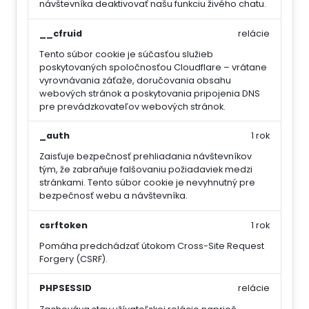
návštevníka deaktivovať našu funkciu živého chatu.
__cfruid
relácie
Tento súbor cookie je súčasťou služieb
poskytovaných spoločnosťou Cloudflare – vrátane
vyrovnávania záťaže, doručovania obsahu
webových stránok a poskytovania pripojenia DNS
pre prevádzkovateľov webových stránok.
_auth
1 rok
Zaisťuje bezpečnosť prehliadania návštevníkov
tým, že zabraňuje falšovaniu požiadaviek medzi
stránkami. Tento súbor cookie je nevyhnutný pre
bezpečnosť webu a návštevníka.
csrftoken
1 rok
Pomáha predchádzať útokom Cross-Site Request
Forgery (CSRF).
PHPSESSID
relácie