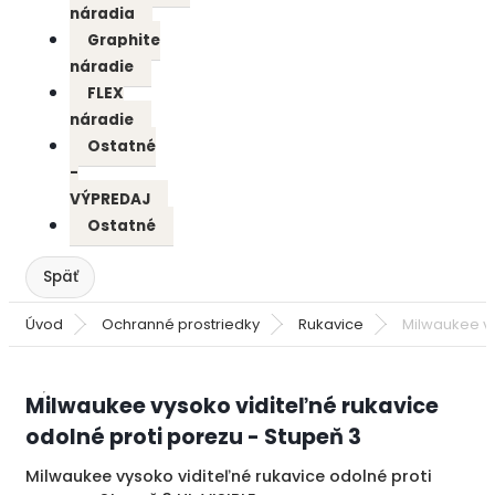
náradia
Graphite
náradie
FLEX
náradie
Ostatné
-
VÝPREDAJ
Ostatné
Úvod
Ochranné prostriedky
Rukavice
Milwaukee vy
Milwaukee vysoko viditeľné rukavice
odolné proti porezu - Stupeň 3
Milwaukee vysoko viditeľné rukavice odolné proti