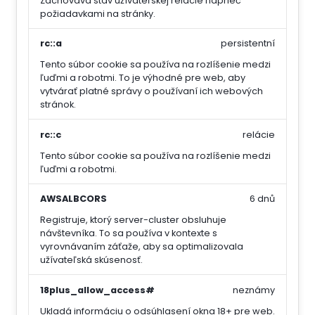
Zachováva stav užívateľskej relácie naprieč
požiadavkami na stránky.
rc::a
persistentní
Tento súbor cookie sa používa na rozlíšenie medzi
ľuďmi a robotmi. To je výhodné pre web, aby
vytvárať platné správy o používaní ich webových
stránok.
rc::c
relácie
Tento súbor cookie sa používa na rozlíšenie medzi
ľuďmi a robotmi.
AWSALBCORS
6 dnů
Registruje, ktorý server-cluster obsluhuje
návštevníka. To sa používa v kontexte s
vyrovnávaním záťaže, aby sa optimalizovala
užívateľská skúsenosť.
18plus_allow_access#
neznámy
Ukladá informáciu o odsúhlasení okna 18+ pre web.