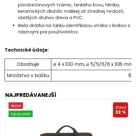
pórobetónových tvárnic, tenkého kovu, hliníka,
keramických dlaždíc mäkkej až strednej tvrdosti,
všetkých druhov dreva a PVC.
Biela drážka na ľahkú identifikáciu vrtáka v krabici s
nástrojmi pre používateľov.
Technické údaje:
Obsahuje
⌀ 4 x 100 mm, ⌀ 5/5/6/6 x 108 mm, 
Množstvo v balíku
8
NAJPREDÁVANEJŠÍ
akcia
zľava
22 %
top produkt