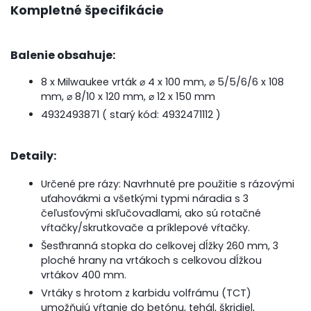
Kompletné špecifikácie
Balenie obsahuje:
8 x Milwaukee vrták
⌀ 4 x 100 mm, ⌀ 5/5/6/6 x 108
mm, ⌀ 8/10 x 120 mm, ⌀ 12 x 150 mm
4932493871 ( starý kód: 4932471112 )
Detaily:
Určené pre rázy: Navrhnuté pre použitie s rázovými
uťahovákmi a všetkými typmi náradia s 3
čeľusťovými skľučovadlami, ako sú rotačné
vŕtačky/skrutkovače a príklepové vŕtačky.
Šesťhranná stopka do celkovej dĺžky 260 mm, 3
ploché hrany na vrtákoch s celkovou dĺžkou
vrtákov 400 mm.
Vrtáky s hrotom z karbidu volfrámu (TCT)
umožňujú vŕtanie do betónu, tehál, škridiel,