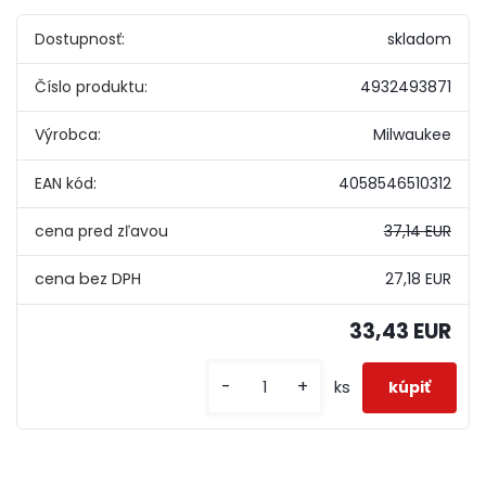
Dostupnosť:
skladom
Číslo produktu:
4932493871
Výrobca:
Milwaukee
EAN kód:
4058546510312
cena pred zľavou
37,14 EUR
27,18 EUR
33,43 EUR
-
+
ks