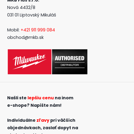
Nová 4432/8
031 01 Liptovský Mikuláš
Mobil:
+421 911 999 084
obchod@mkb.sk
Našli ste
lepšiu cenu
na inom
e-shope?
Napíšte nám!
Individuálne
zľavy
pri väčších
objednávkach,
zaslať dopyt na