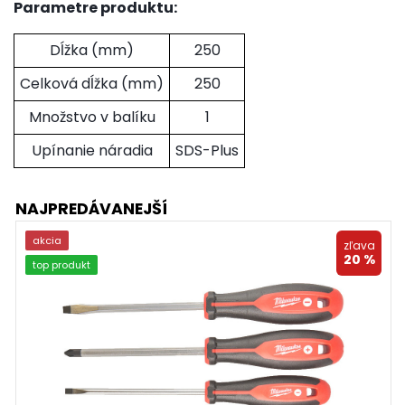
Parametre produktu:
Dĺžka (mm)
250
Celková dĺžka (mm)
250
Množstvo v balíku
1
Upínanie náradia
SDS-Plus
NAJPREDÁVANEJŠÍ
akcia
zľava
20 %
top produkt