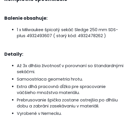
Balenie obsahuje:
1 x Milwaukee špicatý sekáč Sledge 250 mm SDS-
plus
4932493607
( starý kód: 4932478262 )
Detaily:
Až 3x dlhšia životnosť v porovnaní so štandardnými
sekáčmi.
Samoostriaca geometria hrotu.
Extra dlhá pracovná dĺžka pre spracovanie
väčšieho množstva materiálu.
Prebrusovanie špička zostane ostrejšia po dlhšiu
dobu a zabráni zasekávaniu v materiáli.
Vyrobené v Nemecku.