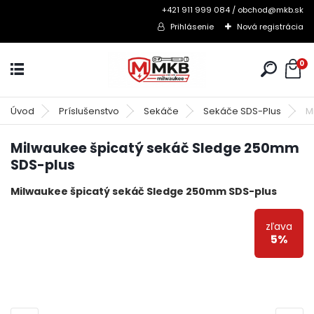
+421 911 999 084 / obchod@mkb.sk
Prihlásenie
Nová registrácia
0
Úvod
Príslušenstvo
Sekáče
Sekáče SDS-Plus
M
Milwaukee špicatý sekáč Sledge 250mm
SDS-plus
Milwaukee špicatý sekáč Sledge 250mm SDS-plus
zľava
5%