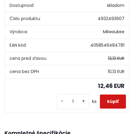
Dostupnosť:
skladom
Číslo produktu:
4932493607
Výrobca:
Milwaukee
EAN kód:
4058546484781
cena pred zľavou
13,12 EUR
10,13 EUR
12,46 EUR
-
+
ks
Kompletné špecifikácie