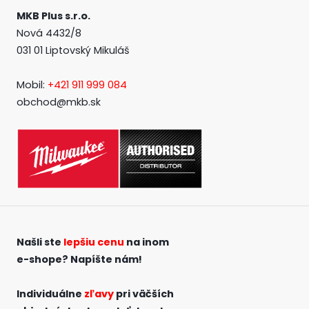
MKB Plus s.r.o.
Nová 4432/8
031 01 Liptovský Mikuláš
Mobil:
+421 911 999 084
obchod@mkb.sk
Našli ste
lepšiu cenu
na inom
e-shope?
Napíšte nám!
Individuálne
zľavy
pri väčších