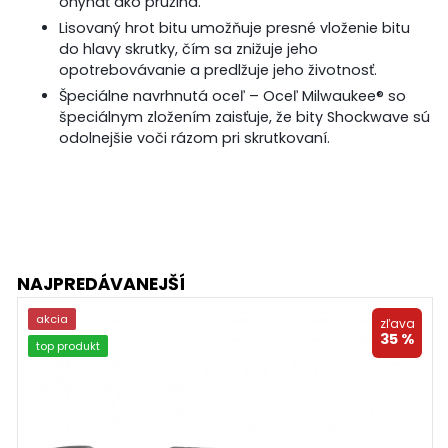
ohýnať ako pružina.
Lisovaný hrot bitu umožňuje presné vloženie bitu
do hlavy skrutky, čím sa znižuje jeho
opotrebovávanie a predlžuje jeho životnosť.
Špeciálne navrhnutá oceľ – Oceľ Milwaukee® so
špeciálnym zložením zaisťuje, že bity Shockwave sú
odolnejšie voči rázom pri skrutkovaní.
NAJPREDÁVANEJŠÍ
akcia
zľava
35 %
top produkt