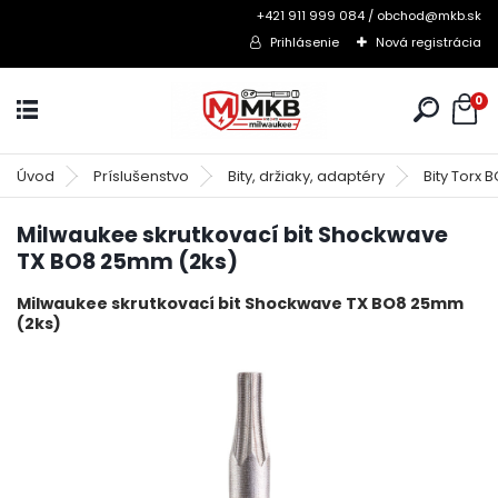
+421 911 999 084 / obchod@mkb.sk
Prihlásenie
Nová registrácia
0
Úvod
Príslušenstvo
Bity, držiaky, adaptéry
Bity Torx 
Milwaukee skrutkovací bit Shockwave
TX BO8 25mm (2ks)
Milwaukee skrutkovací bit Shockwave TX BO8 25mm
(2ks)