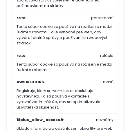
Zachováva stav užívateľskej relácie naprieč
požiadavkami na stránky.
rc::a
persistentní
Tento súbor cookie sa používa na rozlíšenie medzi
ľuďmi a robotmi. To je výhodné pre web, aby
vytvárať platné správy o používaní ich webových
stránok.
rc::c
relácie
Tento súbor cookie sa používa na rozlíšenie medzi
ľuďmi a robotmi.
AWSALBCORS
6 dnů
Registruje, ktorý server-cluster obsluhuje
návštevníka. To sa používa v kontexte s
vyrovnávaním záťaže, aby sa optimalizovala
užívateľská skúsenosť.
18plus_allow_access#
neznámy
Ukladá informáciu o odsúhlasení okna 18+ pre web.