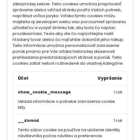
zákazníckej sekcie.
Tieto cookies umožnia prispôsobiť
správanie alebo vzhľad stránky podľa Vašich potrieb,
napríklad voľba jazyka.
Vďaka týmto cookies môžu
majitelia aj developeri webu viac porozumieť správaniu
užívateľov a vyvijať stránku tak, aby bola čo najviac
prozákaznícka. Teda aby ste čo najrýchlejšie našli
hľadaný tovar alebo čo najľahšie dokončili jeho nákup.
Tieto informácie umožnia personalizovať zobrazenie
ponúk priamo pre Vás vďaka historickej skúsenosti
prehliadania predchádzajúcich stránok a ponúk.
Tieto
cookies zatiaľ neboli roztriedené do vlastnej kategórie.
Účel
Vypršanie
show_cookie_message
1 rok
Ukladá informácie o potrebe zobrazenia cookie
lišty
__zlcmid
1 rok
Tento súbor cookie sa používa na uloženie identity
návštevníka počas návštev a preferencie