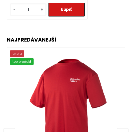
-
+
NAJPREDÁVANEJŠÍ
akcia
top produkt