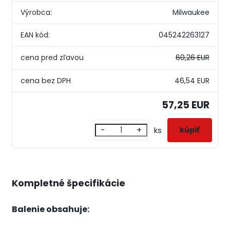
Výrobca:
Milwaukee
EAN kód:
045242263127
cena pred zľavou
60,26 EUR
46,54 EUR
57,25 EUR
-
+
ks
Kompletné špecifikácie
Balenie obsahuje: