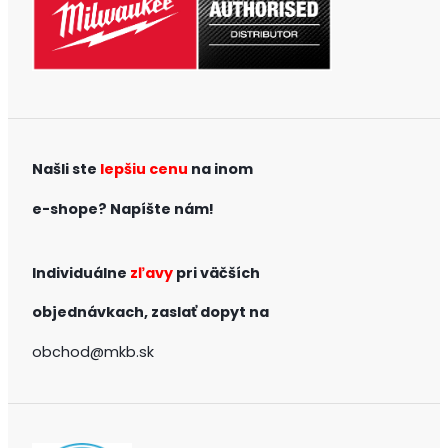
Našli ste
lepšiu cenu
na inom
e-shope?
Napíšte nám!
Individuálne
zľavy
pri väčších
objednávkach,
zaslať dopyt na
obchod@mkb.sk