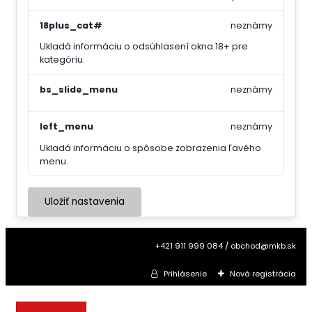
18plus_cat#
neznámy
Ukladá informáciu o odsúhlasení okna 18+ pre
kategóriu.
bs_slide_menu
neznámy
left_menu
neznámy
Ukladá informáciu o spôsobe zobrazenia ľavého
menu.
Uložiť nastavenia
+421 911 999 084 / obchod@mkb.sk
Prihlásenie
Nová registrácia