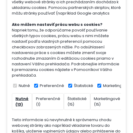
všetky webové stránky a ich prechádzaním dochádza k
ukladaniu cookies. Pomocou partnerských skriptov, ktoré
môžu stránky používať (napríklad Google analytics
Ako môžem nastaviť prácu webu s cookies?
Napriek tomu, že odporúčame povoliť používanie
všetkých typov cookies, prácu webu s nimi môžete
nastaviť podľa vlastných preferencií pomocou
checkboxov zobrazených nižšie. Po odsúhlasení
nastavenia práce s cookies môžete zmeniť svoje
rozhodnutie zmazaním či editáciou cookies priamo v
nastavení Vášho prehliadača. Podrobnejšie informácie
k premazaniu cookies nájdete v Pomocníkovi Vášho
prehliadača.
Nutné
Preferenčné
Štatistické
Marketingové
Nutné
Preferenčné
Štatistické
Marketingové
Ne
(13)
(1)
(15)
(15)
(7)
Tieto informácie sú nevyhnutné k správnemu chodu
webovej stránky ako napríklad vkladanie tovaru do
košíka, uloženie vyplnených údajov alebo prihlásenie do