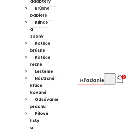
adaptéry
Brúsne
papiere
Klince
a
spony
Kotúče
brúsne
Kotúče
rezné
Leštenie
0
Nástrčné
Hľadanie
kľúče
kované
Odsávanie
prachu
Pílové
listy
a