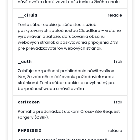
návštevníka deaktivovať našu funkciu živého chatu.
__cfruid
relácie
Tento súbor cookie je súčasťou služieb
poskytovaných spoločnosťou Cloudflare – vrátane
vyrovnávania záťaže, doručovania obsahu
webových stránok a poskytovania pripojenia DNS
pre prevádzkovateľov webových stránok.
_auth
1 rok
Zaisťuje bezpečnosť prehliadania návštevníkov
tým, že zabraňuje falšovaniu požiadaviek medzi
stránkami. Tento súbor cookie je nevyhnutný pre
bezpečnosť webu a návštevníka.
csrftoken
1 rok
Pomáha predchádzať útokom Cross-Site Request
Forgery (CSRF).
PHPSESSID
relácie