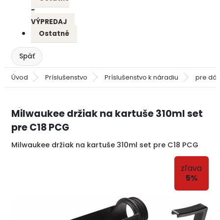
-
VÝPREDAJ
Ostatné
Úvod
Príslušenstvo
Príslušenstvo k náradiu
pre dáv
Milwaukee držiak na kartuše 310ml set
pre C18 PCG
Milwaukee držiak na kartuše 310ml set pre C18 PCG
zľava
5%