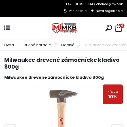
+421 911 999 084 / obchod@mkb.sk
Prihlásenie
Nová registrácia
0
Úvod
Ručné náradie
Kladivá
Milwaukee drevené zá
Milwaukee drevené zámočnícke kladivo
800g
Milwaukee drevené zámočnícke kladivo 800g
zľava
10%