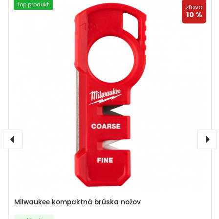
top produkt
zľava
10 %
Milwaukee kompaktná brúska nožov