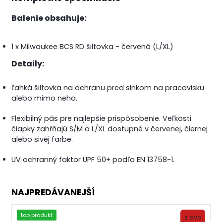
Balenie obsahuje:
1 x Milwaukee BCS RD šiltovka - červená (L/XL)
Detaily:
Ľahká šiltovka na ochranu pred slnkom na pracovisku
alebo mimo neho.
Flexibilný pás pre najlepšie prispôsobenie. Veľkosti
čiapky zahŕňajú S/M a L/XL dostupné v červenej, čiernej
alebo sivej farbe.
UV ochranný faktor UPF 50+ podľa EN 13758-1.
NAJPREDÁVANEJŠÍ
top produkt
zľava