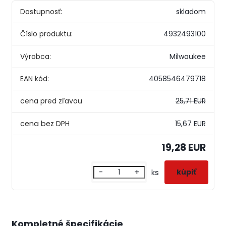
Dostupnosť:
skladom
Číslo produktu:
4932493100
Výrobca:
Milwaukee
EAN kód:
4058546479718
cena pred zľavou
25,71 EUR
15,67 EUR
19,28 EUR
-
+
ks
Kompletné špecifikácie