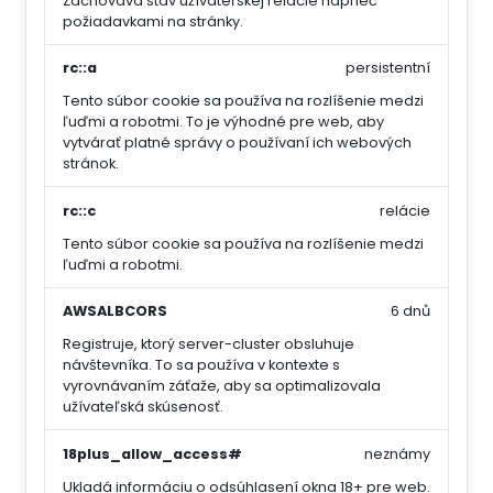
Zachováva stav užívateľskej relácie naprieč
požiadavkami na stránky.
rc::a
persistentní
Tento súbor cookie sa používa na rozlíšenie medzi
ľuďmi a robotmi. To je výhodné pre web, aby
vytvárať platné správy o používaní ich webových
stránok.
rc::c
relácie
Tento súbor cookie sa používa na rozlíšenie medzi
ľuďmi a robotmi.
AWSALBCORS
6 dnů
Registruje, ktorý server-cluster obsluhuje
návštevníka. To sa používa v kontexte s
vyrovnávaním záťaže, aby sa optimalizovala
užívateľská skúsenosť.
18plus_allow_access#
neznámy
Ukladá informáciu o odsúhlasení okna 18+ pre web.