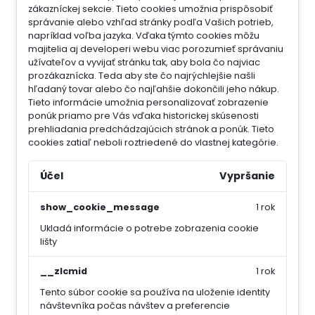
zákazníckej sekcie.
Tieto cookies umožnia prispôsobiť
správanie alebo vzhľad stránky podľa Vašich potrieb,
napríklad voľba jazyka.
Vďaka týmto cookies môžu
majitelia aj developeri webu viac porozumieť správaniu
užívateľov a vyvijať stránku tak, aby bola čo najviac
prozákaznícka. Teda aby ste čo najrýchlejšie našli
hľadaný tovar alebo čo najľahšie dokončili jeho nákup.
Tieto informácie umožnia personalizovať zobrazenie
ponúk priamo pre Vás vďaka historickej skúsenosti
prehliadania predchádzajúcich stránok a ponúk.
Tieto
cookies zatiaľ neboli roztriedené do vlastnej kategórie.
Účel
Vypršanie
show_cookie_message
1 rok
Ukladá informácie o potrebe zobrazenia cookie
lišty
__zlcmid
1 rok
Tento súbor cookie sa používa na uloženie identity
návštevníka počas návštev a preferencie