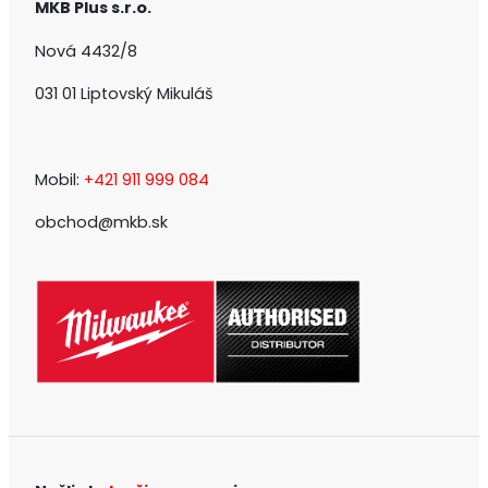
MKB Plus s.r.o.
Nová 4432/8
031 01 Liptovský Mikuláš
Mobil:
+421 911 999 084
obchod@mkb.sk