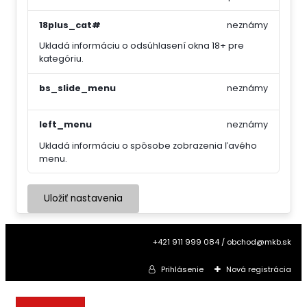
18plus_cat#
neznámy
Ukladá informáciu o odsúhlasení okna 18+ pre
kategóriu.
bs_slide_menu
neznámy
left_menu
neznámy
Ukladá informáciu o spôsobe zobrazenia ľavého
menu.
Uložiť nastavenia
+421 911 999 084 / obchod@mkb.sk
Prihlásenie
Nová registrácia