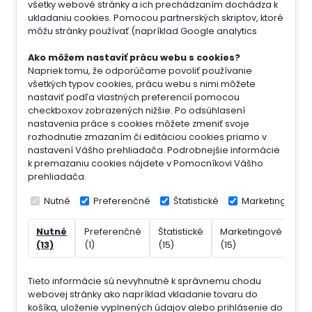
všetky webové stránky a ich prechádzaním dochádza k
ukladaniu cookies. Pomocou partnerských skriptov, ktoré
môžu stránky používať (napríklad Google analytics
Ako môžem nastaviť prácu webu s cookies?
Napriek tomu, že odporúčame povoliť používanie
všetkých typov cookies, prácu webu s nimi môžete
nastaviť podľa vlastných preferencií pomocou
checkboxov zobrazených nižšie. Po odsúhlasení
nastavenia práce s cookies môžete zmeniť svoje
rozhodnutie zmazaním či editáciou cookies priamo v
nastavení Vášho prehliadača. Podrobnejšie informácie
k premazaniu cookies nájdete v Pomocníkovi Vášho
prehliadača.
Nutné
Preferenčné
Štatistické
Marketingové
Nutné
Preferenčné
Štatistické
Marketingové
Ne
(13)
(1)
(15)
(15)
(7)
Tieto informácie sú nevyhnutné k správnemu chodu
webovej stránky ako napríklad vkladanie tovaru do
košíka, uloženie vyplnených údajov alebo prihlásenie do