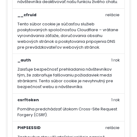
návštevníka deaktivovať našu funkciu živého chatu.
__cfruid
relácie
Tento súbor cookie je súčasťou služieb
poskytovaných spoločnosťou Cloudflare – vrátane
vyrovnávania záťaže, doručovania obsahu
webových stránok a poskytovania pripojenia DNS
pre prevádzkovateľov webových stránok.
_auth
1 rok
Zaisťuje bezpečnosť prehliadania návštevníkov
tým, že zabraňuje falšovaniu požiadaviek medzi
stránkami. Tento súbor cookie je nevyhnutný pre
bezpečnosť webu a návštevníka.
csrftoken
1 rok
Pomáha predchádzať útokom Cross-Site Request
Forgery (CSRF).
PHPSESSID
relácie