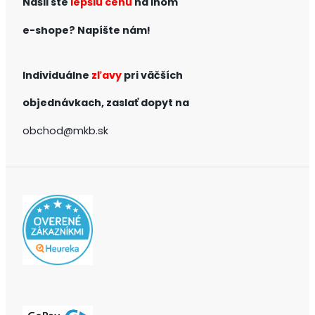
Našli ste
lepšiu cenu
na inom
e-shope?
Napíšte nám!
Individuálne
zľavy
pri väčších
objednávkach,
zaslať dopyt na
obchod@mkb.sk