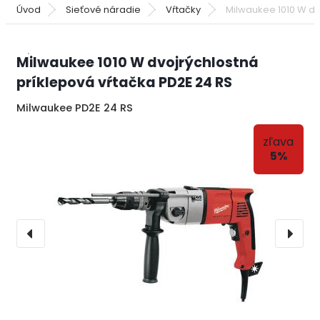
Úvod
Sieťové náradie
Vŕtačky
Milwaukee 1010 W dv
Milwaukee 1010 W dvojrýchlostná
príklepová vŕtačka PD2E 24 RS
Milwaukee PD2E 24 RS
zľava
5%