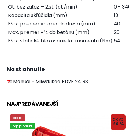
Ot. bez zaťaž. – 2.st. (ot./min)
0 - 3400
Kapacita skľúčidla (mm)
13
Max. priemer vŕtania do dreva (mm)
40
Max. priemer vŕt. do betónu (mm)
20
Max. statické blokovanie kr. momentu (Nm)
54
Na stiahnutie
Manuál - Milwaukee PD2E 24 RS
NAJPREDÁVANEJŠÍ
akcia
zľava
20 %
top produkt