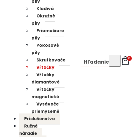
píly
Kladivá
Okružné
píly
Priamočiare
píly
Pokosové
píly
0
Skrutkovače
Hľadanie
Vŕtačky
Vŕtačky
diamantové
Vŕtačky
magnetické
Vysávače
priemyselné
Príslušenstvo
Ručné
náradie