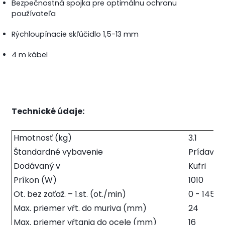
Bezpečnostná spojka pre optimálnu ochranu
používateľa
Rýchloupínacie skľúčidlo 1,5-13 mm
4 m kábel
Technické údaje:
Hmotnosť (kg)
3.1
Štandardné vybavenie
Prídavná
Dodávaný v
Kufri
Príkon (W)
1010
Ot. bez zaťaž. – 1.st. (ot./min)
0 - 1450
Max. priemer vŕt. do muriva (mm)
24
Max. priemer vŕtania do ocele (mm)
16