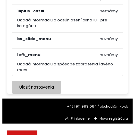
18plus_cat#
neznámy
Ukladá informáciu o odsúhlasení okna 18+ pre
kategóriu.
bs_slide_menu
neznámy
left_menu
neznámy
Ukladá informáciu o spôsobe zobrazenia ľavého
menu.
Uložiť nastavenia
+421 911 999 084 / obchod@mkb.sk
Prihlásenie
Nová registrácia