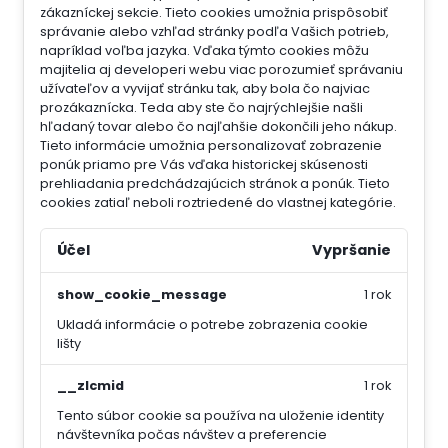
zákazníckej sekcie.
Tieto cookies umožnia prispôsobiť
správanie alebo vzhľad stránky podľa Vašich potrieb,
napríklad voľba jazyka.
Vďaka týmto cookies môžu
majitelia aj developeri webu viac porozumieť správaniu
užívateľov a vyvijať stránku tak, aby bola čo najviac
prozákaznícka. Teda aby ste čo najrýchlejšie našli
hľadaný tovar alebo čo najľahšie dokončili jeho nákup.
Tieto informácie umožnia personalizovať zobrazenie
ponúk priamo pre Vás vďaka historickej skúsenosti
prehliadania predchádzajúcich stránok a ponúk.
Tieto
cookies zatiaľ neboli roztriedené do vlastnej kategórie.
Účel
Vypršanie
show_cookie_message
1 rok
Ukladá informácie o potrebe zobrazenia cookie
lišty
__zlcmid
1 rok
Tento súbor cookie sa používa na uloženie identity
návštevníka počas návštev a preferencie