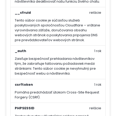
návštevníka deaktivovať našu funkciu živého chatu.
__cfruid
relácie
Tento súbor cookie je súčasťou služieb
poskytovaných spoločnosťou Cloudflare – vrátane
vyrovnávania záťaže, doručovania obsahu
webových stránok a poskytovania pripojenia DNS
pre prevádzkovateľov webových stránok.
_auth
1 rok
Zaisťuje bezpečnosť prehliadania návštevníkov
tým, že zabraňuje falšovaniu požiadaviek medzi
stránkami. Tento súbor cookie je nevyhnutný pre
bezpečnosť webu a návštevníka.
csrftoken
1 rok
Pomáha predchádzať útokom Cross-Site Request
Forgery (CSRF).
PHPSESSID
relácie