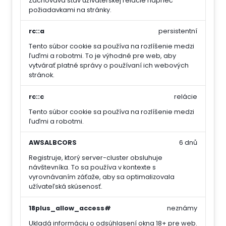
Zachováva stav užívateľskej relácie naprieč
požiadavkami na stránky.
rc::a
persistentní
Tento súbor cookie sa používa na rozlíšenie medzi
ľuďmi a robotmi. To je výhodné pre web, aby
vytvárať platné správy o používaní ich webových
stránok.
rc::c
relácie
Tento súbor cookie sa používa na rozlíšenie medzi
ľuďmi a robotmi.
AWSALBCORS
6 dnů
Registruje, ktorý server-cluster obsluhuje
návštevníka. To sa používa v kontexte s
vyrovnávaním záťaže, aby sa optimalizovala
užívateľská skúsenosť.
18plus_allow_access#
neznámy
Ukladá informáciu o odsúhlasení okna 18+ pre web.