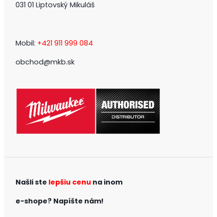
031 01 Liptovský Mikuláš
Mobil:
+421 911 999 084
obchod@mkb.sk
Našli ste
lepšiu cenu
na inom
e-shope?
Napíšte nám!