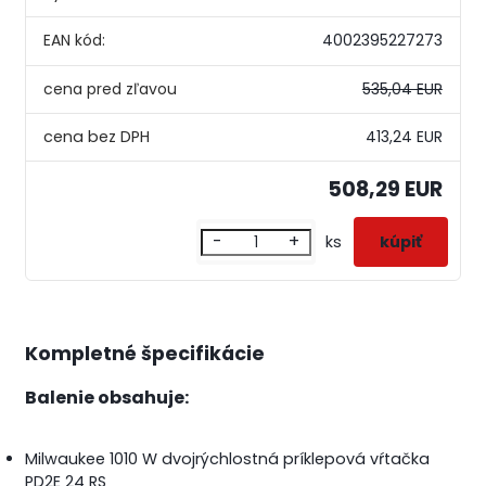
EAN kód:
4002395227273
cena pred zľavou
535,04 EUR
413,24 EUR
508,29 EUR
-
+
ks
Kompletné špecifikácie
Balenie obsahuje:
Milwaukee 1010 W dvojrýchlostná príklepová vŕtačka
PD2E 24 RS