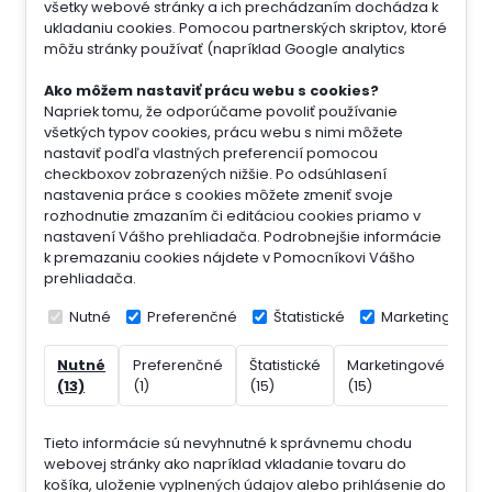
všetky webové stránky a ich prechádzaním dochádza k
ukladaniu cookies. Pomocou partnerských skriptov, ktoré
môžu stránky používať (napríklad Google analytics
Ako môžem nastaviť prácu webu s cookies?
Napriek tomu, že odporúčame povoliť používanie
všetkých typov cookies, prácu webu s nimi môžete
nastaviť podľa vlastných preferencií pomocou
checkboxov zobrazených nižšie. Po odsúhlasení
nastavenia práce s cookies môžete zmeniť svoje
rozhodnutie zmazaním či editáciou cookies priamo v
nastavení Vášho prehliadača. Podrobnejšie informácie
k premazaniu cookies nájdete v Pomocníkovi Vášho
prehliadača.
Nutné
Preferenčné
Štatistické
Marketingové
Nutné
Preferenčné
Štatistické
Marketingové
Ne
(13)
(1)
(15)
(15)
(7)
Tieto informácie sú nevyhnutné k správnemu chodu
webovej stránky ako napríklad vkladanie tovaru do
košíka, uloženie vyplnených údajov alebo prihlásenie do